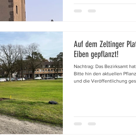
wurden kleinere Sendeanlage
nahe der Brüstung oberhalb d
Auf dem Zeltinger Pl
Eiben gepflanzt!
Nachtrag: Das Bezirksamt hat dem Bürgerverein auf unsere
Bitte hin den aktuellen Pflan
und die Veröffentlichung ge
jetzt auch Eibenkugeln (Taxu
wie ursprünglich geplant) un
(Hinweis: Urheberin ist Frau 
Landschaftsarchitektin) Die ko
April 2026 geplant. lZum Ver
2025: Seit Herbst 2024