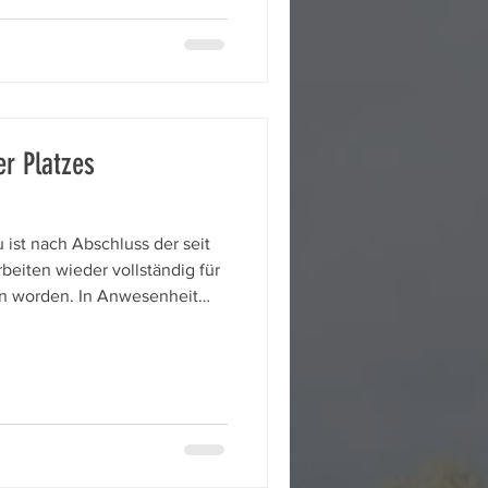
er/max-meyer Der Beitrag
g, sein Engagement für den
ins u
er Platzes
u ist nach Abschluss der seit
eiten wieder vollständig für
en worden. In Anwesenheit
 Emine Demirbüken-Wegner,
eper sowie dem Leiter des
es, Sascha Braun, wurde der
rat Pieper durchschnitt
er Brunnen unterhalb der
e Bezirksbürge