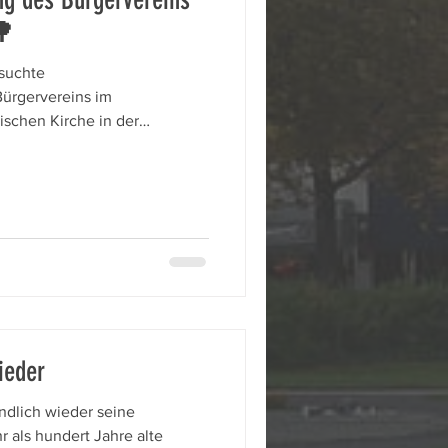
🌳
suchte
ürgervereins im
schen Kirche in der
Verein wächst weiter:
rund 130 Mitglieder aktiv für
llt wurden die zahlreichen
 vergangenen 12 Monate. In
u Grünflächen, Mobilität und
pen zur Schulwegsicherheit,
ieder
ndlich wieder seine
 als hundert Jahre alte