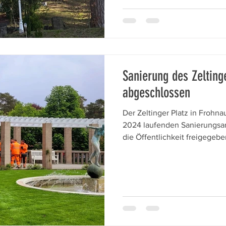
buergerverein.com/baumeist
beleuchtet Meyers Lebenswe
Siedlungsbau im Norden Berl
Sanierung des Zelting
abgeschlossen
Der Zeltinger Platz in Frohna
2024 laufenden Sanierungsarb
die Öffentlichkeit freigegeb
von Bezirksbürgermeisterin
Bezirksstadtrat Sebastian Pi
Straßen- und Grünflächenamt
Platz offiziell eröffnet. Stadt
symbolisch das Band. Auch d
Terrasse sprudelt wieder. Di