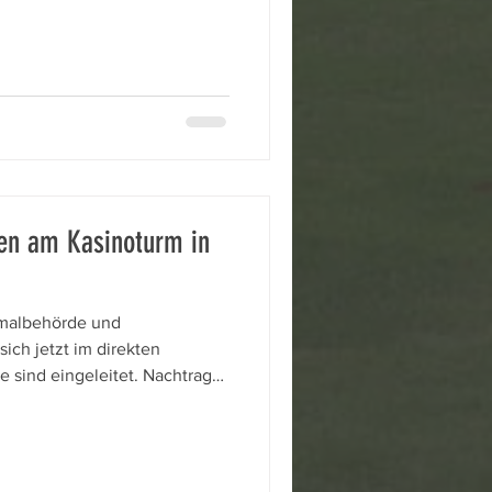
 waren das erste Mal oben.
esuch 30 Jahre zurück.
r berichteten von ihren
 und Festivitäten im Turm.
en am Kasinoturm in
kmalbehörde und
ich jetzt im direkten
e sind eingeleitet. Nachtrag
urm stoßen auf große Kritik
enutzt. Schon vor 2010