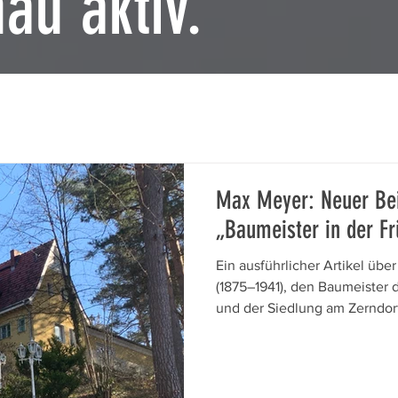
au aktiv.
Max Meyer: Neuer Bei
„Baumeister in der Fr
Ein ausführlicher Artikel üb
(1875–1941), den Baumeister
und der Siedlung am Zerndorf
Homepage des Bürgervereins 
Parallel dazu wurde eine lei
der „Gartenstadt“ des Grundbe
https://www.frohnauer-