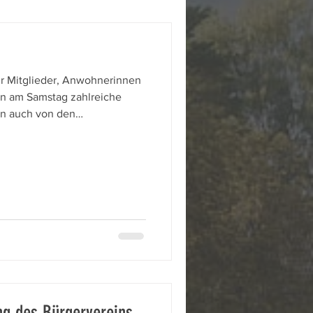
ür Mitglieder, Anwohnerinnen
en am Samstag zahlreiche
rn auch von den
erten Begleitpersonen aus dem
g des Bürgervereins