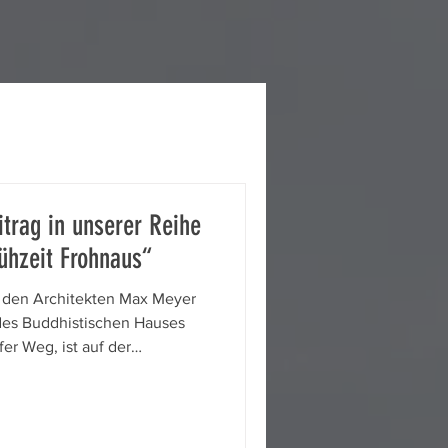
trag in unserer Reihe
ühzeit Frohnaus“
er den Architekten Max Meyer
 des Buddhistischen Hauses
er Weg, ist auf der
veröffentlicht worden.
cht gekürzte Fassung auch in
sitzer-Vereins publiziert.