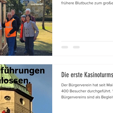
frühere Blutbuche zum große
FrohnauerInnen im April 202
und mangels ausreichender S
war, kann seit dem Mittwoch
werden. Er ist mit seinen 10 
Baum, der mehrere Jahre ge
werden muss. An der kleine
schönstem F
Die erste Kasinoturms
Der Bürgerverein hat seit Ma
400 Besucher durchgeführt. 1
Bürgervereins sind als Begl
unterstützen die Führungen 
Rückmeldungen der Besuche