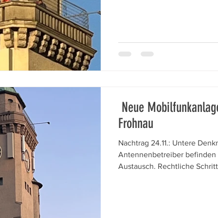
rundweg positiv. Die meisten
Bei anderen lag der letzte B
Frohnauerinnen und Frohnaue
Erinnerungen von Gaststätten
Wir konnten neu
Neue Mobilfunkanlag
Frohnau
Nachtrag 24.11.: Untere Den
Antennenbetreiber befinden s
Austausch. Rechtliche Schritt
3.12.2025: Pressemitteilug des Bezirksamtes Die neuen
Mobilfunkanlagen am Kasinot
in Frohnau. Der Kasinoturm wird schon seit langer Zeit
auch für Mobilfunkanlagen g