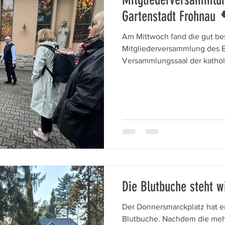
Gartenstadt Frohnau 
Am Mittwoch fand die gut be
Mitgliederversammlung des B
Versammlungssaal der katholi
Senheimer Straße statt. Der 
Mittlerweile engagieren sich 
unsere Gartenstadt. Vorgeste
Aktivitäten und Projekte der
den Arbeitsgemeinschaften z
Wasser sowie in Projektgrup
Straßenbäumen und Grünflä
Die Blutbuche steht w
Der Donnersmarckplatz hat e
Blutbuche. Nachdem die mehr