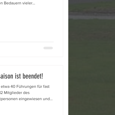
n Bedauern vieler
4 wegen einer Pilzerkrankung
tandsicherheit gefällt worden
 der neue Baum bestaunt
bis 15 Jahren noch ein junger
wässert und beobachtet
n Einweihung des Baumes bei
aison ist beendet!
i etwa 40 Führungen für fast
2 Mitglieder des
eitpersonen eingewiesen und
ehrenamtlich. Die
rinnen und Besucher waren