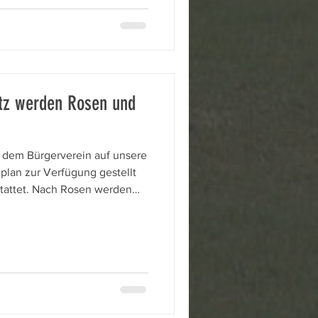
n in der linken oberen Ecke
er Zifferblätter auf mehrere
atz werden Rosen und
zplan zur Verfügung gestellt
stattet. Nach Rosen werden
s Baccata, keine Ilex mehr,
d Ligusterbüsche gepflanzt.
Katrin Lesser - Garten- und
mplette Fertigstellung ist für
gleich: Der Plan von Januar