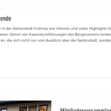
nende
 der Gartenstadt Frohnau war intensiv und voller Highlights f
erte: Gleich vier Kasinoturmführungen des Bürgervereins lockt
n, die sich nicht nur vom Ausblick über die Gartenstadt, sonde
 und Geschichte begeistern ließen. Unser Dank gilt den engagi
Mitgliederversammlun