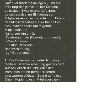
Datenverarbeitungsanlagen (EDV) zur
Erfüllung der gemäß seiner Satzung
zulässigen Zwecke und Aufgaben,
beispielsweise zur Einladung zur
Mitgliederversammlung oder zum Einzug
des Mitgliedsbeitrags. Hier handelt es
sich Insbesondere um folgende
Mitgliedsdaten:
Name und Anschrift,
Telefonnummer (Festnetz und mobil),
E-Mail-Adressen,
Funktion im Verein
Bankverbindung,
ggf. Geburtsdatum
1. . Die Daten werden unter Nutzung
digitaler
Datenverarbeitung gespeichert.
Ausschließlich die
Mitglieder des
Vorstands haben personalisierten
passwortgeschützten Zugriff auf diese
Daten. Kopien dieser Mitgliederdaten
werden darüber hinaus als Datei oder in
gedruckter Form an Vorstandsmitglieder,
sonstige Funktionäre und Mitglieder
herausgegeben, wenn deren Funktion
oder besondere Aufgabenstellung im
Verein die Kenntnisnahme erfordern.
Dies betrifft insbesondere Mailadressen