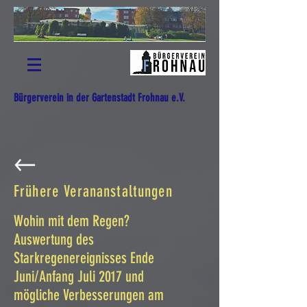
Bürgerverein in der Gartenstadt Frohnau e.V.
Frühere Verananstaltungen
Wohin mit dem Regen?
Auswertung des
Starkregenereignisses Ende
Juni/Anfang Juli 2017 und
mögliche Verbesserungen am