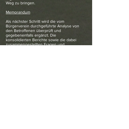
Weg zu bringen.
Memorandum
Als nächster Schritt wird die vom
Bürgerverein durchgeführte Analyse von
den Betroffenen überprüft und
gegebenenfalls ergänzt. Die
konsolidierten Berichte sowie die dabei
zusammengestellten Fragen und
Forderungen sind dann Basis für eine
Diskussion mit allen Beteiligten
(Senatsverwaltung, Bezirksverwaltung,
BWB, BSR sowie Bürgerinnen und
Bürger) an einem „Runden Tisch“.
Der Bürgerverein will mit dieser Aktion
eine Plattform schaffen, auf der in
sachlicher Atmosphäre die aufgetauchten
Probleme behandelt werden. Er strebt an,
die beteiligten Stellen dazu zu bringen,
die technischen und organisatorischen
Maßnahmen für eine nachhaltige
Überflutungsvorsorge - als Teil der
Daseinsvorsorge - zu erarbeiten und
einzuleiten.