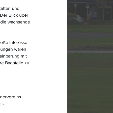
 
ätten und 
Der Blick über 
f die wachsende 
roße Interesse 
hrungen waren 
einbarung mit 
re Bagatelle zu 
 
gervereins 
es-