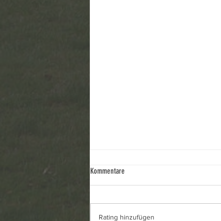
Zukunft des Waldhotels
Kommentare
Zusammenfassung Die geplante
Nutzung des ehemaligen
Waldhotels in Frohnau als
Rating hinzufügen