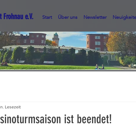
t Frohnau e.V.
Start
Über uns
Newsletter
Neuigkeit
in. Lesezeit
sinoturmsaison ist beendet!
nen bewertet.