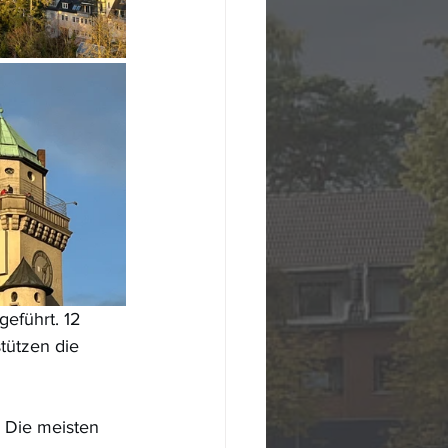
eführt. 12 
tützen die 
 Die meisten 