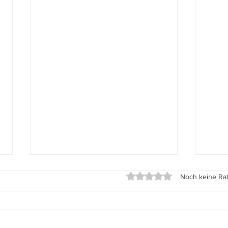
Fahrradstraße Edelhofdamm
Wahlpr
Mit 0 von 5 Sternen bewe
Noch keine Ra
Mitteilung des Bürgervereins
zur W
Bürgerverein Frohnau spricht sich
Abge
für Erhalt der Fahrradstraße
Bezi