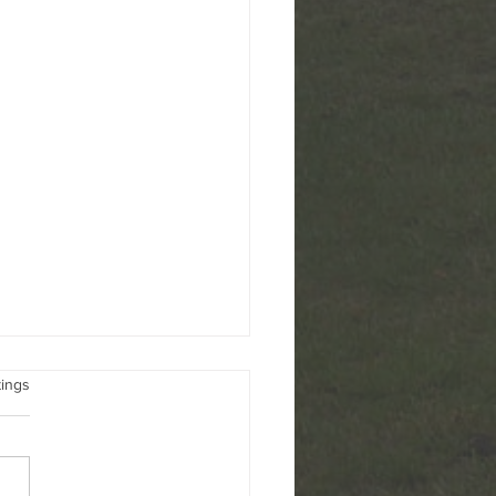
üfsteine
rtet.
tings
ahl des Berliner
ordnetenhauses und der
rksverordnetenversammlung