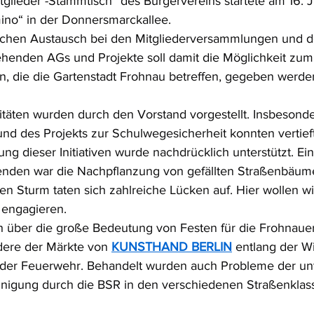
lieder -Stammtisch“ des Bürgervereins startete am 16. Ju
mino“ in der Donnersmarckallee.
ichen Austausch bei den Mitgliederversammlungen und 
henden AGs und Projekte soll damit die Möglichkeit zu
 die die Gartenstadt Frohnau betreffen, gegeben werden
vitäten wurden durch den Vorstand vorgestellt. Insbesonde
d des Projekts zur Schulwegesicherheit konnten vertieft 
ng dieser Initiativen wurde nachdrücklich unterstützt. Ein
nden war die Nachpflanzung von gefällten Straßenbäum
en Sturm taten sich zahlreiche Lücken auf. Hier wollen wi
 engagieren.
h über die große Bedeutung von Festen für die Frohnaue
dere der Märkte von 
KUNSTHAND BERLIN
 entlang der Wi
 der Feuerwehr. Behandelt wurden auch Probleme der unt
inigung durch die BSR in den verschiedenen Straßenklas