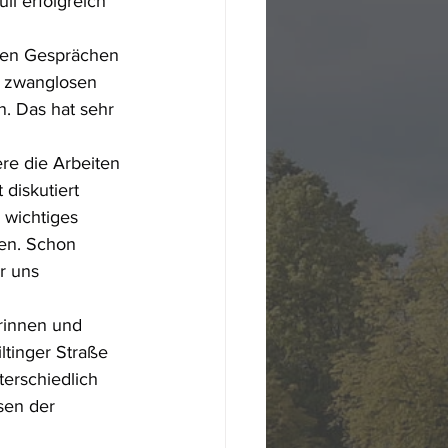
li erfolgreich 
den Gesprächen 
m zwanglosen 
. Das hat sehr 
re die Arbeiten 
diskutiert 
 wichtiges 
en. Schon 
r uns 
rinnen und 
ltinger Straße 
erschiedlich 
sen der 