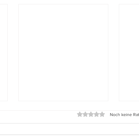
Fahrradstraße Edelhofdamm
Wahlpr
Mit 0 von 5 Sternen bewe
Noch keine Ra
Mitteilung des Bürgervereins
zur W
Bürgerverein Frohnau spricht sich
Abge
für Erhalt der Fahrradstraße
Bezi