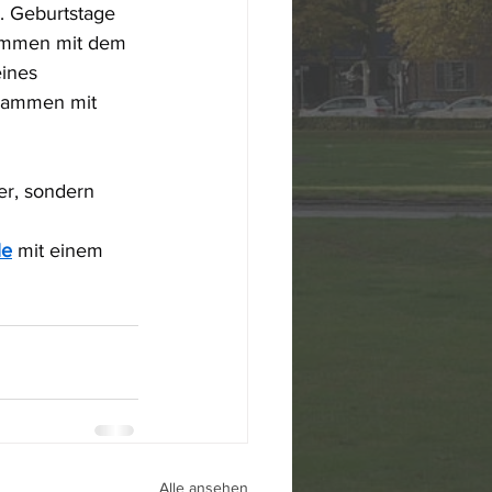
. Geburtstage 
sammen mit dem 
ines 
usammen mit 
er, sondern 
le
 mit einem 
Alle ansehen