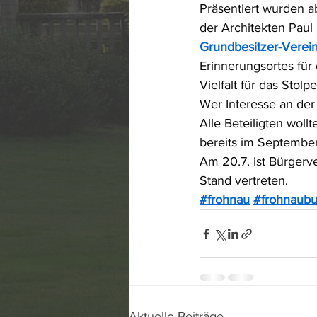
Präsentiert wurden a
der Architekten Pau
Grundbesitzer-Verein
Erinnerungsortes fü
Vielfalt für das Stolpe
Wer Interesse an der 
Alle Beteiligten woll
bereits im September
Am 20.7. ist Bürger
Stand vertreten.
#frohnau
#frohnaubu
Aktuelle Beiträge