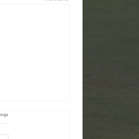
üfsteine
rtet.
tings
ahl des Berliner
ordnetenhauses und der
rksverordnetenversammlung