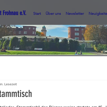
t Frohnau e.V.
Start
Über uns
Newsletter
Neuigkeit
in. Lesezeit
Stammtisch
nen bewertet.