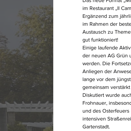
Das neue Format „Mitg
im Restaurant „Il Ca
Ergänzend zum jährl
im Rahmen der beste
Austausch zu Themen,
gut funktioniert!
Einige laufende Akti
der neuen AG Grün un
werden. Die Fortsetzu
Anliegen der Anwese
lange vor dem jüngst
gemeinsam verstärkt
Diskutiert wurde auc
Frohnauer, insbeson
und des Osterfeuers
intensiven Straßenre
Gartenstadt.