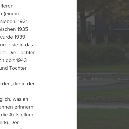
iteren 
m (einem 
sleben. 1921 
wischen 1935 
 wurde 1939 
rde sie in das 
et. Die Tochter 
ch dort 1943 
und Tochter.
den, die in der 
 
lich, was an 
ahnen erinnern 
ie Aufstellung 
ark). Der 