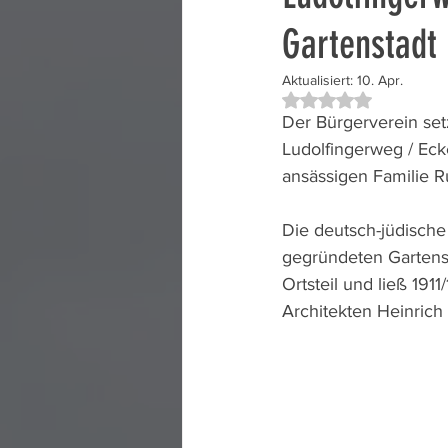
Gartenstadt
Aktualisiert:
10. Apr.
Mit NaN von 5 Ster
Der Bürgerverein set
Ludolfingerweg / Eck
ansässigen Familie R
Die deutsch-jüdische
gegründeten Gartenst
Ortsteil und ließ 19
Architekten Heinrich