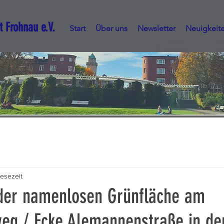
t Frohnau e.V.
Start
Über uns
Newsletter
Neuigkeit
Lesezeit
der namenlosen Grünfläche am
weg / Ecke Alemannenstraße in de