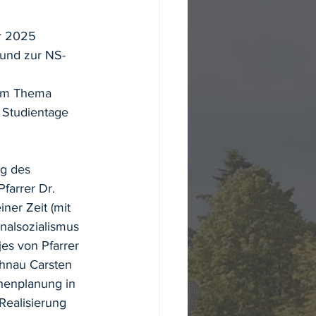
r 2025 
 und zur NS-
zum Thema 
 
Studientage 
g des 
farrer Dr. 
er Zeit (mit 
nalsozialismus 
s von Pfarrer 
ohnau Carsten 
henplanung in 
ealisierung 