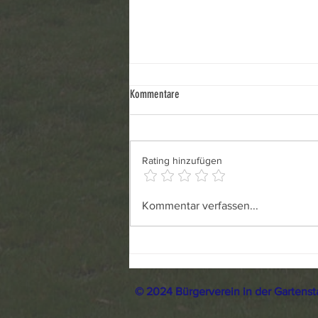
Zukunft des Waldhotels
Kommentare
Zusammenfassung Die geplante
Nutzung des ehemaligen
Waldhotels in Frohnau als
Rating hinzufügen
Einrichtung für wohnungslose
Menschen, insbesondere für
Familien sowie Personen mit
Kommentar verfassen...
Pflege- und
Unterstützungsbedarf, wird
© 2024 Bürgerverein in der Gartenst