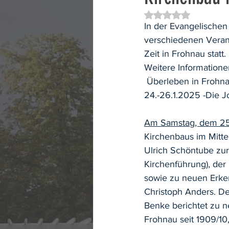
Mit NaN von 5 Ster
In der Evangelische
verschiedenen Veran
Zeit in Frohnau statt.
Weitere Information
 Überleben in Frohna
24.-26.1.2025 -Die J
Am Samstag, dem 25
Kirchenbaus im Mitte
Ulrich Schöntube zur
Kirchenführung), der
sowie zu neuen Erke
Christoph Anders. De
Benke berichtet zu 
Frohnau seit 1909/10