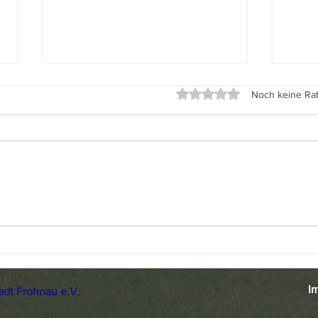
Fahrradstraße Edelhofdamm
Wahlpr
Mit 0 von 5 Sternen bewe
Noch keine Ra
Mitteilung des Bürgervereins
zur W
Bürgerverein Frohnau spricht sich
Abge
für Erhalt der Fahrradstraße
Bezi
Edelhofdamm mit pragmatischen
Reini
Anpassungen aus (10. Juli 2026)
2026 
Der Bürgerverein Frohnau hat ein
Garte
Hintergrundpa
sich s
I
adt Frohnau e.V.