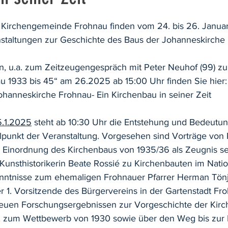
nen bewertet.
n Kirchengemeinde Frohnau finden vom 24. bis 26. Janua
staltungen zur Geschichte des Baus der Johanneskirche
en, u.a. zum Zeitzeugengespräch mit Peter Neuhof (99) 
u 1933 bis 45“ am 26.2025 ab 15:00 Uhr finden Sie hier:
ohanneskirche Frohnau- Ein Kirchenbau in seiner Zeit
.1.2025
 steht ab 10:30 Uhr die Entstehung und Bedeutun
lpunkt der Veranstaltung. Vorgesehen sind Vorträge von P
 Einordnung des Kirchenbaus von 1935/36 als Zeugnis sein
 Kunsthistorikerin Beate Rossié zu Kirchenbauten im Natio
nntnisse zum ehemaligen Frohnauer Pfarrer Herman Tönje
r 1. Vorsitzende des Bürgervereins in der Gartenstadt Fr
neuen Forschungsergebnissen zur Vorgeschichte der Kirc
, zum Wettbewerb von 1930 sowie über den Weg bis zur R