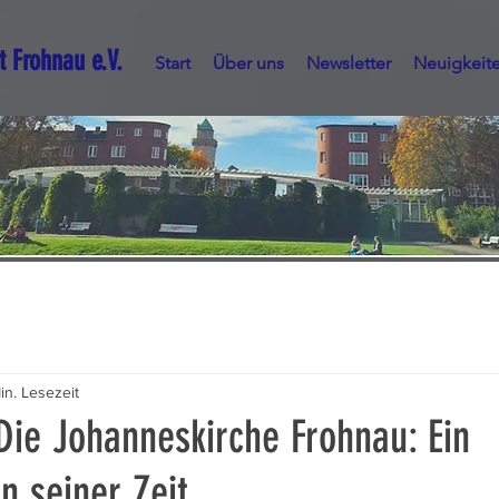
t Frohnau e.V.
Start
Über uns
Newsletter
Neuigkeit
in. Lesezeit
Die Johanneskirche Frohnau: Ein
n seiner Zeit