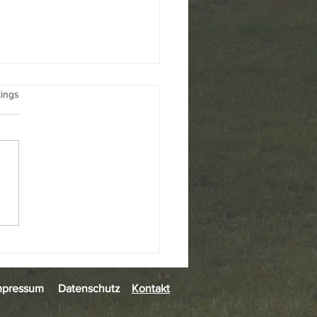
üfsteine
rtet.
tings
ahl des Berliner
ordnetenhauses und der
rksverordnetenversammlung
ckendorf am 20. September
Der Bürgerverein in der
nstadt Frohnau e.V. setzt
eit vielen Jahren für di
mpressum
Datenschutz
Kontakt