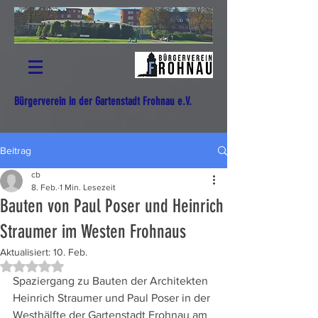
Bürgerverein in der Gartenstadt Frohnau e.V.
Beitrag
cb
8. Feb.
1 Min. Lesezeit
Bauten von Paul Poser und Heinrich
Straumer im Westen Frohnaus
Aktualisiert:
10. Feb.
Mit NaN von 5 Sternen bewertet.
Spaziergang zu Bauten der Architekten 
Heinrich Straumer und Paul Poser in der 
Westhälfte der Gartenstadt Frohnau am 