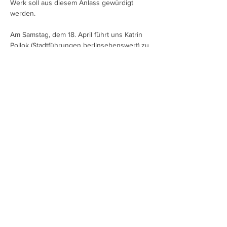
Werk soll aus diesem Anlass gewürdigt 
werden.  
Am Samstag, dem 18. April führt uns Katrin 
Pollok (Stadtführungen berlinsehenswert) zu 
besonderen Villen, Landhäusern und 
Baugruppen von Paul Poser und Heinrich 
Straumer im westlichen Teil der Gartenstadt 
Frohnau. Anhand der Bauten kann von der 
wechselvollen Geschichte Frohnaus erzählt 
werden. Treffpunkt: 10.30 Uhr 
Bahnhofsbrücke Frohnau, zwischen 
Kaffeehaus und Bäcker. Die Führung ist 
kostenfrei. Über Spenden freuen wir uns. 
Die Teilnehmerzahl ist auf 25 Personen 
begrenzt!
Mehr anzeigen