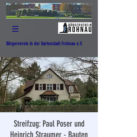
Bürgerverein in der Gartenstadt Frohnau e.V.
Streifzug: Paul Poser und
Heinrich Straumer - Bauten