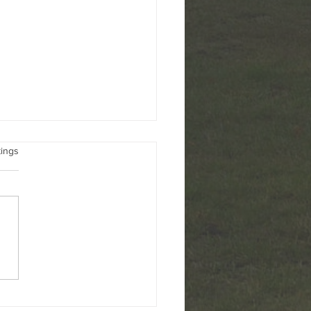
üfsteine
rtet.
tings
ahl des Berliner
ordnetenhauses und der
rksverordnetenversammlung
ckendorf am 20. September
Der Bürgerverein in der
nstadt Frohnau e.V. setzt
eit vielen Jahren für di