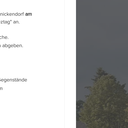
nickendorf 
am 
ztag" an. 
che.
en abgeben.
 Gegenstände 
m 