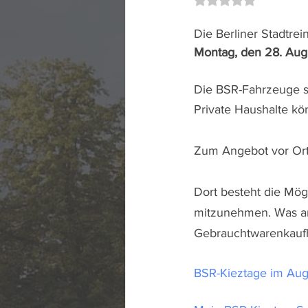
Die Berliner Stadtre
Montag, den 28. Augu
Die BSR-Fahrzeuge s
Private Haushalte kön
Zum Angebot vor Ort
Dort besteht die Mög
mitzunehmen. Was am
Gebrauchtwarenkaufha
BSR-Kieztage im Augu