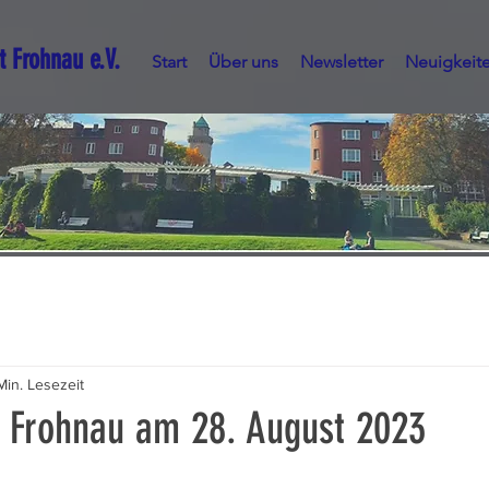
t Frohnau e.V.
Start
Über uns
Newsletter
Neuigkeit
Min. Lesezeit
 Frohnau am 28. August 2023
nen bewertet.