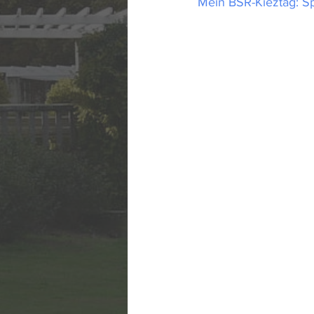
Mein BSR-Kieztag: Sp