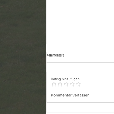
Zukunft des Waldhotels
Kommentare
Zusammenfassung Die geplante
Nutzung des ehemaligen
Waldhotels in Frohnau als
Rating hinzufügen
Einrichtung für wohnungslose
Menschen, insbesondere für
Familien sowie Personen mit
Kommentar verfassen...
Pflege- und
Unterstützungsbedarf, wird