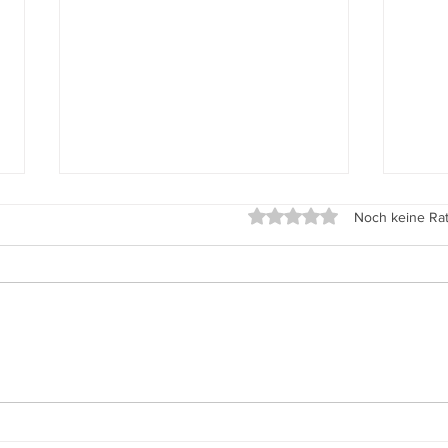
Fahrradstraße Edelhofdamm
Wahlpr
Mit 0 von 5 Sternen bewe
Noch keine Ra
Mitteilung des Bürgervereins
zur W
Bürgerverein Frohnau spricht sich
Abge
für Erhalt der Fahrradstraße
Bezi
Edelhofdamm mit pragmatischen
Reini
Anpassungen aus (10. Juli 2026)
2026 
Der Bürgerverein Frohnau hat ein
Garte
Hintergrundpa
sich s