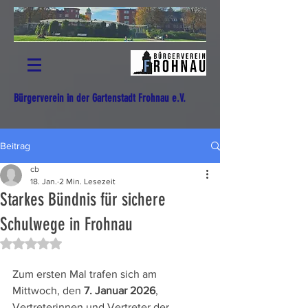
Bürgerverein in der Gartenstadt Frohnau e.V.
Beitrag
cb
18. Jan.
2 Min. Lesezeit
Starkes Bündnis für sichere
Schulwege in Frohnau
Mit NaN von 5 Sternen bewertet.
Zum ersten Mal trafen sich am 
Mittwoch, den 
7. Januar 2026
, 
Vertreterinnen und Vertreter der 