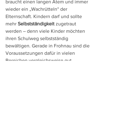
braucht einen langen Atem und immer 
wieder ein „Wachrütteln“ der 
Elternschaft. Kindern darf und sollte 
mehr 
Selbstständigkeit
 zugetraut 
werden – denn viele Kinder möchten 
ihren Schulweg selbstständig 
bewältigen. Gerade in Frohnau sind die 
Voraussetzungen dafür in vielen 
Bereichen vergleichsweise gut.
Das Treffen markiert damit einen 
wichtigen ersten Schritt auf dem Weg 
zu mehr Sicherheit und 
Eigenständigkeit für die jüngsten 
Verkehrsteilnehmerinnen und 
Verkehrsteilnehmer.