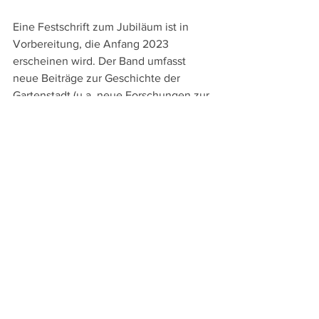
Eine Festschrift zum Jubiläum ist in 
Vorbereitung, die Anfang 2023 
erscheinen wird. Der Band umfasst 
neue Beiträge zur Geschichte der 
Gartenstadt (u.a. neue Forschungen zur 
Frühzeit der Entwicklung Frohnaus), zu 
aktuellen Themenfeldern 
(Regenwasser, Mobilität, 
Grünflächenzustand) und zukünftigen 
Perspektiven sowie mehrere Interviews, 
Grußworte befreundeter Vereine und 
Darstellungen der Vereinsgeschichte.  